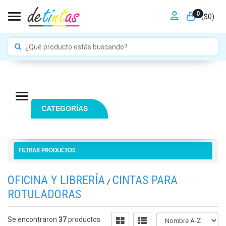
0
Toggle navigation
($
0
)
Navigation ein-/ausblenden
CATEGORÍAS
FILTRAR PRODUCTOS
OFICINA Y LIBRERÍA
CINTAS PARA
/
ROTULADORAS
Se encontraron
37
productos