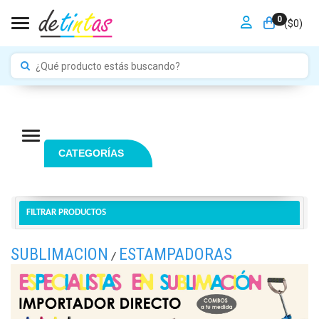
0
Toggle navigation
($
0
)
Navigation ein-/ausblenden
CATEGORÍAS
FILTRAR PRODUCTOS
SUBLIMACION
ESTAMPADORAS
/