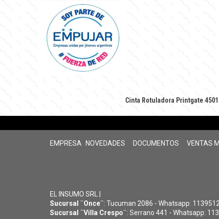
Cinta Rotuladora Printgate 450
EMPRESA
NOVEDADES
DOCUMENTOS
VENTAS 
EL INSUMO SRL |
Sucursal ¨Once¨
: Tucuman 2086 - Whatsapp: 11395126
Sucursal ¨Villa Crespo¨
: Serrano 441 - Whatsapp: 113