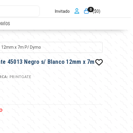
0
Invitado
($
0
)
NVÍOS
nco 12mm x 7m P/ Dymo
gate 45013 Negro s/ Blanco 12mm x 7m
RCA:
PRINTGATE
O