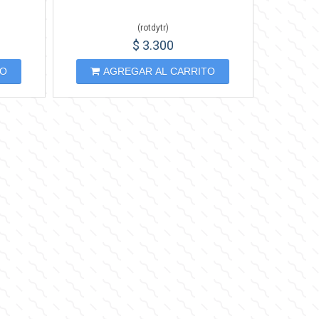
(
rotdytr
)
$ 3.300
TO
AGREGAR AL CARRITO