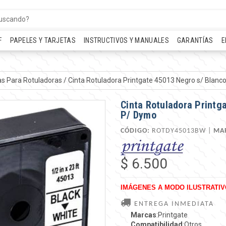
F
PAPELES Y TARJETAS
INSTRUCTIVOS Y MANUALES
GARANTÍAS
E
as Para Rotuladoras
/
Cinta Rotuladora Printgate 45013 Negro s/ Bla
Cinta Rotuladora Print
P/ Dymo
CÓDIGO:
ROTDY45013BW |
MA
$ 6.500
IMÁGENES A MODO ILUSTRATIV
ENTREGA INMEDIATA
Marcas
:Printgate
Compatibilidad
:Otros