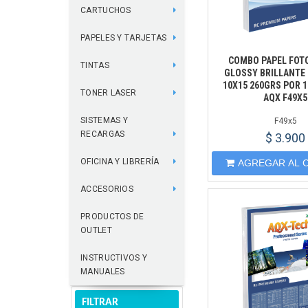
CARTUCHOS
PAPELES Y TARJETAS
COMBO PAPEL FOTO
TINTAS
GLOSSY BRILLANTE
10X15 260GRS POR 
TONER LASER
AQX F49X5
SISTEMAS Y
F49x5
RECARGAS
$ 3.900
OFICINA Y LIBRERÍA
AGREGAR AL 
ACCESORIOS
PRODUCTOS DE
OUTLET
INSTRUCTIVOS Y
MANUALES
FILTRAR