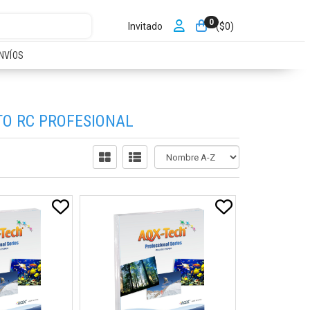
0
Invitado
($
0
)
NVÍOS
TO RC PROFESIONAL