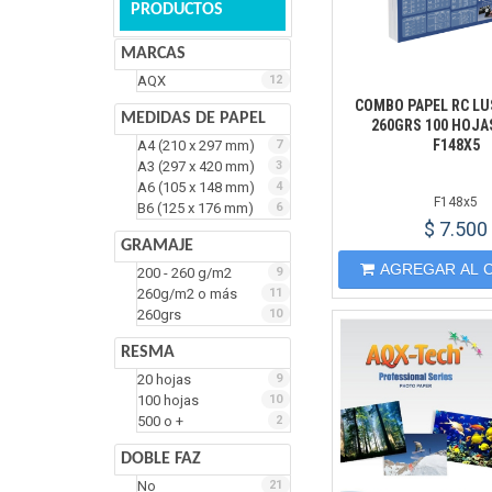
PRODUCTOS
MARCAS
AQX
12
COMBO PAPEL RC LU
MEDIDAS DE PAPEL
260GRS 100 HOJA
F148X5
A4 (210 x 297 mm)
7
A3 (297 x 420 mm)
3
A6 (105 x 148 mm)
4
F148x5
B6 (125 x 176 mm)
6
$ 7.500
GRAMAJE
AGREGAR AL 
200 - 260 g/m2
9
260g/m2 o más
11
260grs
10
RESMA
20 hojas
9
100 hojas
10
500 o +
2
DOBLE FAZ
No
21