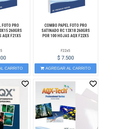
 FOTO PRO
COMBO PAPEL FOTO PRO
0X15 260GRS
SATINADO RC 13X18 260GRS
S AQX F21X5
POR 100 HOJAS AQX F22X5
x5
F22x5
900
$ 7.500
AL CARRITO
AGREGAR AL CARRITO