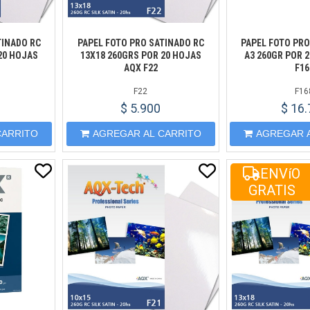
TINADO RC
PAPEL FOTO PRO SATINADO RC
PAPEL FOTO PRO
20 HOJAS
13X18 260GRS POR 20 HOJAS
A3 260GR POR 
AQX F22
F16
F22
F16
$ 5.900
$ 16
CARRITO
AGREGAR AL CARRITO
AGREGAR 
ENVíO
GRATIS