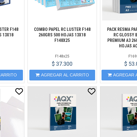
STER F148
COMBO PAPEL RC LUSTER F148
PACK RESMA PA
S 13X18
260GRS 500 HOJAS 13X18
RC GLOSSY 
F148X25
PREMIUM A3 26
HOJAS AQ
F148x25
F169
$ 37.300
$ 53
CARRITO
AGREGAR AL CARRITO
AGREGAR 