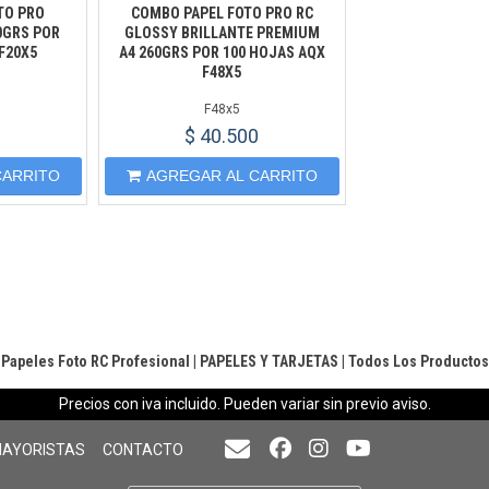
TO PRO
COMBO PAPEL FOTO PRO RC
0GRS POR
GLOSSY BRILLANTE PREMIUM
F20X5
A4 260GRS POR 100 HOJAS AQX
F48X5
F48x5
0
$ 40.500
CARRITO
AGREGAR AL CARRITO
Papeles Foto RC Profesional
|
PAPELES Y TARJETAS
|
Todos Los Productos
Precios con iva incluido. Pueden variar sin previo aviso.
MAYORISTAS
CONTACTO