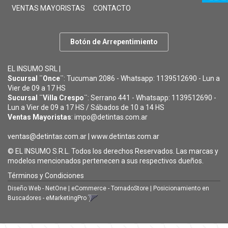
VENTAS MAYORISTAS
CONTACTO
Botón de Arrepentimiento
EL INSUMO SRL |
Sucursal ¨Once¨
: Tucuman 2086 - Whatsapp: 1139512690 - Lun a
Vier de 09 a 17 HS
Sucursal ¨Villa Crespo¨
: Serrano 441 - Whatsapp: 1139512690 -
Lun a Vier de 09 a 17 HS / Sábados de 10 a 14 HS
Ventas Mayoristas
: impo@detintas.com.ar
ventas@detintas.com.ar
|
www.detintas.com.ar
© EL INSUMO S.R.L. Todos los derechos Reservados. Las marcas y
modelos mencionados pertenecen a sus respectivos dueños.
Términos y Condiciones
Diseño Web - NetOne
|
eCommerce - TornadoStore
|
Posicionamiento en
Buscadores - eMarketingPro