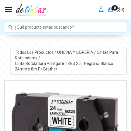
0
Toggle navigation
($
0
)
Todos Los Productos
/
OFICINA Y LIBRERÍA
/
Cintas Para
Rotuladoras
/
Cinta Rotuladora Printgate TZES 251 Negro s/ Blanco
24mm x 8m P/ Brother