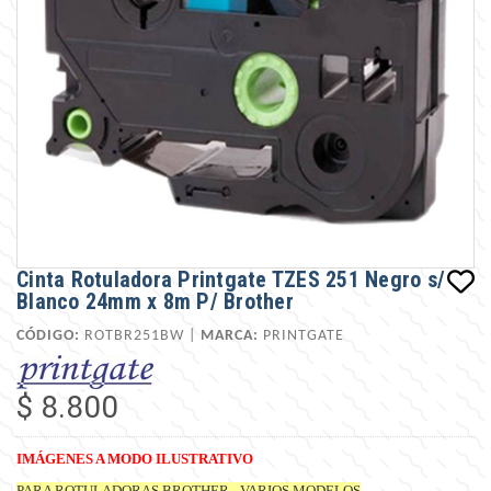
Cinta Rotuladora Printgate TZES 251 Negro s/
Blanco 24mm x 8m P/ Brother
CÓDIGO:
ROTBR251BW |
MARCA:
PRINTGATE
$ 8.800
IMÁGENES A MODO ILUSTRATIVO
PARA ROTULADORAS BROTHER - VARIOS MODELOS