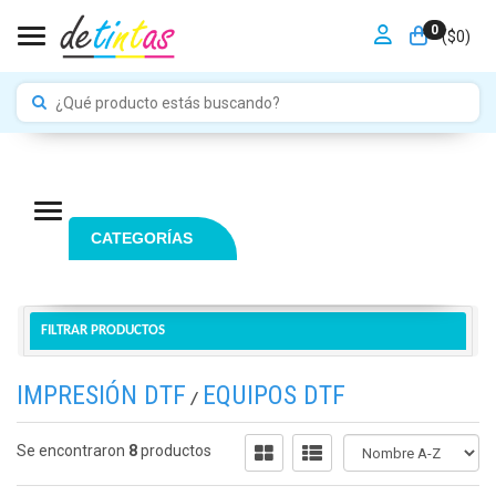
0
Toggle navigation
($
0
)
Navigation ein-/ausblenden
CATEGORÍAS
FILTRAR PRODUCTOS
IMPRESIÓN DTF
EQUIPOS DTF
/
Se encontraron
8
productos