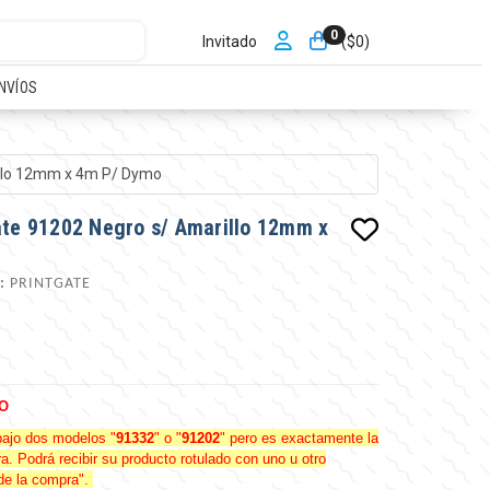
0
Invitado
($
0
)
NVÍOS
illo 12mm x 4m P/ Dymo
ate 91202 Negro s/ Amarillo 12mm x
:
PRINTGATE
O
bajo dos modelos "
91332
" o "
91202
" pero es exactamente la
 Podrá recibir su producto rotulado con uno u otro
de la compra".