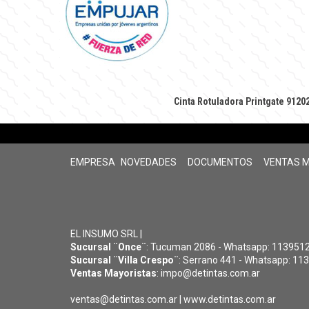
Cinta Rotuladora Printgate 9120
EMPRESA
NOVEDADES
DOCUMENTOS
VENTAS 
EL INSUMO SRL |
Sucursal ¨Once¨
: Tucuman 2086 - Whatsapp: 11395126
Sucursal ¨Villa Crespo¨
: Serrano 441 - Whatsapp: 113
Ventas Mayoristas
: impo@detintas.com.ar
ventas@detintas.com.ar
|
www.detintas.com.ar