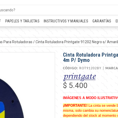
F
PAPELES Y TARJETAS
INSTRUCTIVOS Y MANUALES
GARANTÍAS
E
as Para Rotuladoras
/
Cinta Rotuladora Printgate 91202 Negro s/ Amar
Cinta Rotuladora Printg
4m P/ Dymo
CÓDIGO:
ROT91202BY |
MARCA
$ 5.400
IMÁGENES A MODO ILUSTRATIV
¡IMPORTANTE!
La cinta se vende 
misma, solo cambia su nomenclatura.
dependiendo del stock al momento 