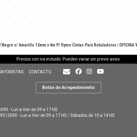
2 Negro s/ Amarillo 12mm x 4m P/ Dymo
Cintas Para Rotuladoras
|
OFICINA Y
Precios con iva incluido. Pueden variar sin previo aviso.
MAYORISTAS
CONTACTO
Botón de Arrepentimiento
90 - Lun a Vier de 09 a 17 HS
9512690 - Lun a Vier de 09 a 17 HS / Sábados de 10 a 14 HS