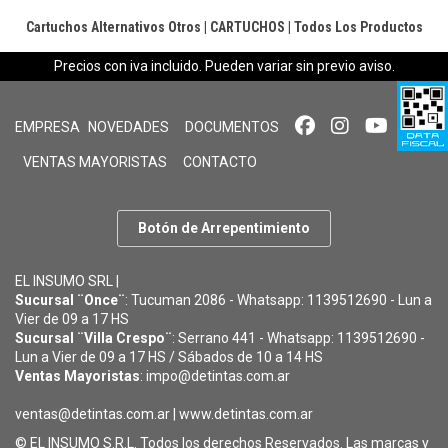
Cartuchos Alternativos Otros
|
CARTUCHOS
|
Todos Los Productos
Precios con iva incluido. Pueden variar sin previo aviso.
EMPRESA
NOVEDADES
DOCUMENTOS
VENTAS MAYORISTAS
CONTACTO
Botón de Arrepentimiento
EL INSUMO SRL |
Sucursal ¨Once¨
: Tucuman 2086 - Whatsapp: 1139512690 - Lun a
Vier de 09 a 17 HS
Sucursal ¨Villa Crespo¨
: Serrano 441 - Whatsapp: 1139512690 -
Lun a Vier de 09 a 17 HS / Sábados de 10 a 14 HS
Ventas Mayoristas
: impo@detintas.com.ar
ventas@detintas.com.ar
|
www.detintas.com.ar
© EL INSUMO S.R.L. Todos los derechos Reservados. Las marcas y