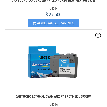
CARTUCHO LC406 XL AMARILLO AQX P/ BROTHER J6955DW
c406y
$ 27.500
AGREGAR AL CARRITO
CARTUCHO LC406 XL CYAN AQX P/ BROTHER J6955DW
c406c