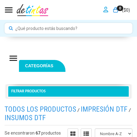
0
Toggle navigation
($
0
)
Navigation ein-/ausblenden
CATEGORÍAS
FILTRAR PRODUCTOS
TODOS LOS PRODUCTOS
IMPRESIÓN DTF
/
/
INSUMOS DTF
Se encontraron
67
productos