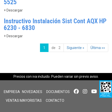
5525
+ Descargar
Instructivo Instalación Sist Cont AQX HP
6230 - 6830
+ Descargar
1
de 2
Siguiente »
Última »»
Precios con iva incluido. Pueden variar sin previo aviso.
EMPRESA
NOVEDADES
DOCUMENTOS
VENTAS MAYORISTAS
CONTACTO