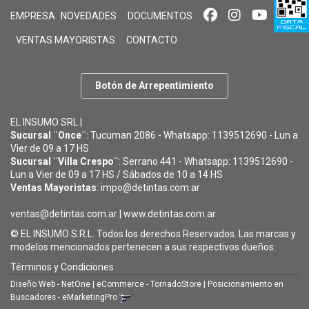
EMPRESA
NOVEDADES
DOCUMENTOS
VENTAS MAYORISTAS
CONTACTO
Botón de Arrepentimiento
EL INSUMO SRL |
Sucursal ¨Once¨
: Tucuman 2086 - Whatsapp: 1139512690 - Lun a
Vier de 09 a 17 HS
Sucursal ¨Villa Crespo¨
: Serrano 441 - Whatsapp: 1139512690 -
Lun a Vier de 09 a 17 HS / Sábados de 10 a 14 HS
Ventas Mayoristas
: impo@detintas.com.ar
ventas@detintas.com.ar
|
www.detintas.com.ar
© EL INSUMO S.R.L. Todos los derechos Reservados. Las marcas y
modelos mencionados pertenecen a sus respectivos dueños.
Términos y Condiciones
Diseño Web - NetOne
|
eCommerce - TornadoStore
|
Posicionamiento en
Buscadores - eMarketingPro