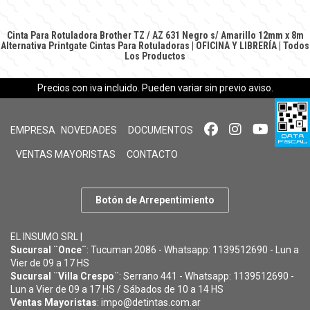
Cinta Para Rotuladora Brother TZ / AZ 631 Negro s/ Amarillo 12mm x 8m
Alternativa Printgate
Cintas Para Rotuladoras
|
OFICINA Y LIBRERÍA
|
Todos
Los Productos
Precios con iva incluido. Pueden variar sin previo aviso.
EMPRESA
NOVEDADES
DOCUMENTOS
VENTAS MAYORISTAS
CONTACTO
Botón de Arrepentimiento
EL INSUMO SRL |
Sucursal ¨Once¨
: Tucuman 2086 - Whatsapp: 1139512690 - Lun a
Vier de 09 a 17 HS
Sucursal ¨Villa Crespo¨
: Serrano 441 - Whatsapp: 1139512690 -
Lun a Vier de 09 a 17 HS / Sábados de 10 a 14 HS
Ventas Mayoristas
: impo@detintas.com.ar