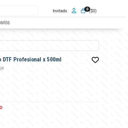
0
Invitado
($
0
)
NVÍOS
 DTF Profesional x 500ml
QX
O