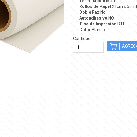
Terminación
:Matte
Rollos de Papel
:21cm x 50m
Doble Faz
:No
Autoadhesivo
:NO
Tipo de Impresión
:DTF
Color
:Blanco
Cantidad