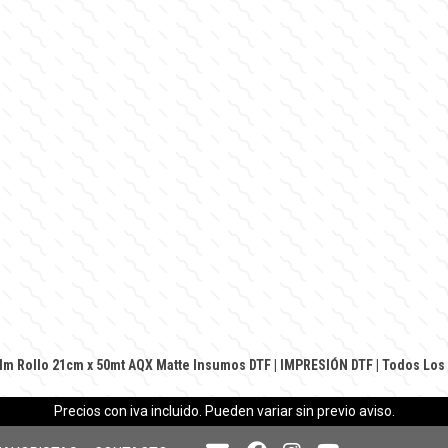
ilm Rollo 21cm x 50mt AQX Matte
Insumos DTF
|
IMPRESIÓN DTF
|
Todos Los
Precios con iva incluido. Pueden variar sin previo aviso.