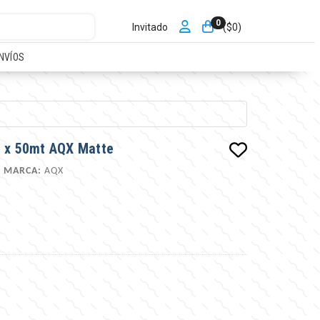
0
Invitado
($
0
)
NVÍOS
m x 50mt AQX Matte
|
MARCA:
AQX