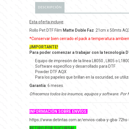
DESCRIPCIÓN
Esta oferta incluye
:
Rollo Pet DTF Film
Matte Doble Faz
21cm x 50mts AQ
*Conservar bien cerrado el pack a temperatura ambiente,
¡IMPORTANTE!
Para poder comenzar a trabajar con la tecnología DT
Equipo de impresión de la línea L8050 , L805 o L18
Software específico y desarrollado para DTF
Powder DTF AQX
Para los papeles que brillan en la oscuridad, se util
Garantía
: 6 meses.
Ofrecemos todos los insumos, equipos y software. Por f
INFORMACIÓN SOBRE ENVÍOS:
https://www.detintas.com.ar/envios-caba-y-gba-72hs-
RETIRO POR SUCURSAL: