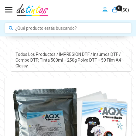
0
Toggle navigation
($
0
)
Todos Los Productos
/
IMPRESIÓN DTF
/
Insumos DTF
/
Combo DTF: Tinta 500ml + 250g Polvo DTF + 50 Film A4
Glossy