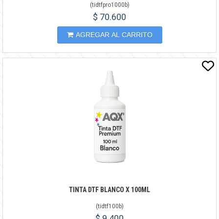
(
tidtfpro1000b
)
$ 70.600
AGREGAR AL CARRITO
TINTA DTF BLANCO X 100ML
(
tidtf100b
)
$ 9.400