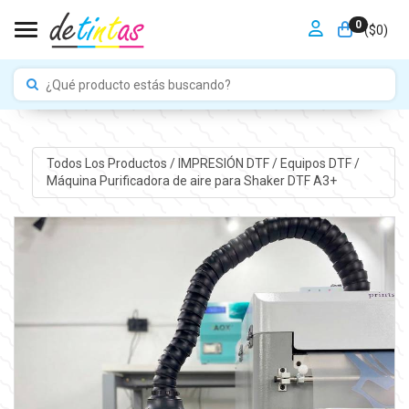
0
Toggle navigation
($
0
)
Todos Los Productos
/
IMPRESIÓN DTF
/
Equipos DTF
/
Máquina Purificadora de aire para Shaker DTF A3+