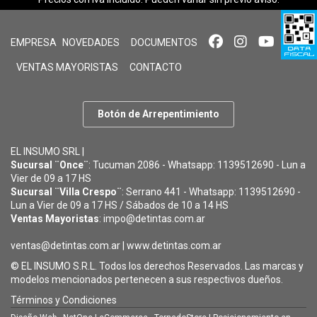
EMPRESA
NOVEDADES
DOCUMENTOS
VENTAS MAYORISTAS
CONTACTO
Botón de Arrepentimiento
EL INSUMO SRL |
Sucursal ¨Once¨
: Tucuman 2086 - Whatsapp: 1139512690 - Lun a
Vier de 09 a 17 HS
Sucursal ¨Villa Crespo¨
: Serrano 441 - Whatsapp: 1139512690 -
Lun a Vier de 09 a 17 HS / Sábados de 10 a 14 HS
Ventas Mayoristas
: impo@detintas.com.ar
ventas@detintas.com.ar
|
www.detintas.com.ar
© EL INSUMO S.R.L. Todos los derechos Reservados. Las marcas y
modelos mencionados pertenecen a sus respectivos dueños.
Términos y Condiciones