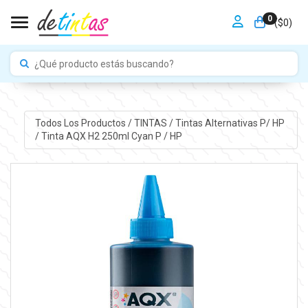
0
Toggle navigation
($
0
)
Todos Los Productos
/
TINTAS
/
Tintas Alternativas P/ HP
/
Tinta AQX H2 250ml Cyan P / HP