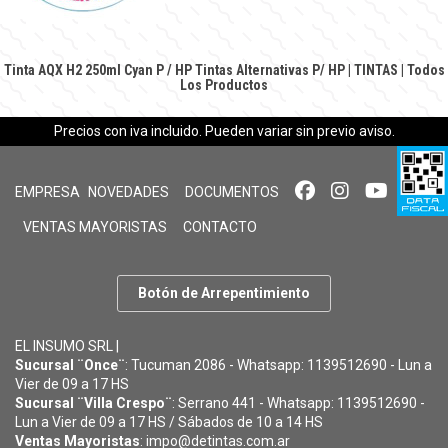
Tinta AQX H2 250ml Cyan P / HP
Tintas Alternativas P/ HP
|
TINTAS
|
Todos
Los Productos
Precios con iva incluido. Pueden variar sin previo aviso.
EMPRESA
NOVEDADES
DOCUMENTOS
VENTAS MAYORISTAS
CONTACTO
Botón de Arrepentimiento
EL INSUMO SRL |
Sucursal ¨Once¨
: Tucuman 2086 - Whatsapp: 1139512690 - Lun a
Vier de 09 a 17 HS
Sucursal ¨Villa Crespo¨
: Serrano 441 - Whatsapp: 1139512690 -
Lun a Vier de 09 a 17 HS / Sábados de 10 a 14 HS
Ventas Mayoristas
: impo@detintas.com.ar