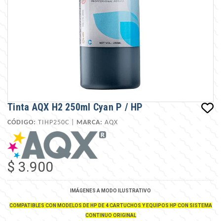
Tinta AQX H2 250ml Cyan P / HP
CÓDIGO:
TIHP250C |
MARCA:
AQX
$ 3.900
IMÁGENES A MODO ILUSTRATIVO
COMPATIBLES CON MODELOS DE HP DE 4 CARTUCHOS Y EQUIPOS HP CON SISTEMA
CONTINUO ORIGINAL