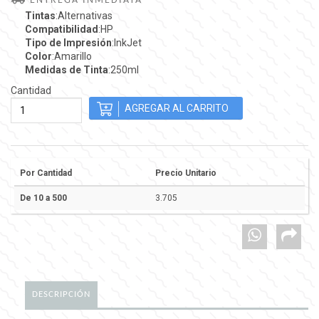
ENTREGA INMEDIATA
Tintas
:Alternativas
Compatibilidad
:HP
Tipo de Impresión
:InkJet
Color
:Amarillo
Medidas de Tinta
:250ml
Cantidad
Por Cantidad
Precio Unitario
De 10 a 500
3.705
DESCRIPCIÓN