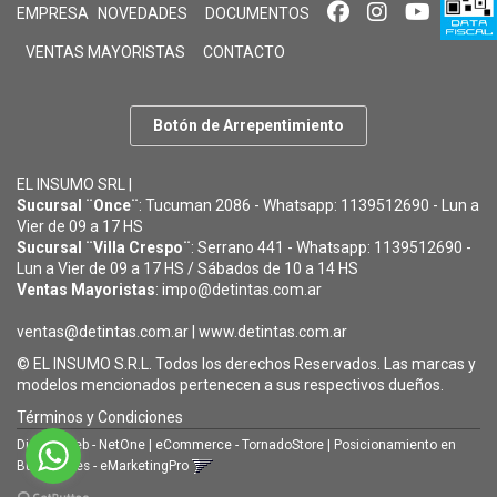
EMPRESA
NOVEDADES
DOCUMENTOS
VENTAS MAYORISTAS
CONTACTO
Botón de Arrepentimiento
EL INSUMO SRL |
Sucursal ¨Once¨
: Tucuman 2086 - Whatsapp: 1139512690 - Lun a
Vier de 09 a 17 HS
Sucursal ¨Villa Crespo¨
: Serrano 441 - Whatsapp: 1139512690 -
Lun a Vier de 09 a 17 HS / Sábados de 10 a 14 HS
Ventas Mayoristas
: impo@detintas.com.ar
ventas@detintas.com.ar
|
www.detintas.com.ar
© EL INSUMO S.R.L. Todos los derechos Reservados. Las marcas y
modelos mencionados pertenecen a sus respectivos dueños.
Términos y Condiciones
Diseño Web - NetOne
|
eCommerce - TornadoStore
|
Posicionamiento en
Buscadores - eMarketingPro