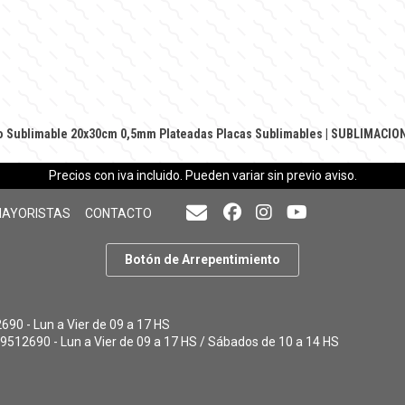
io Sublimable 20x30cm 0,5mm Plateadas
Placas Sublimables
|
SUBLIMACIO
Precios con iva incluido. Pueden variar sin previo aviso.
MAYORISTAS
CONTACTO
Botón de Arrepentimiento
90 - Lun a Vier de 09 a 17 HS
9512690 - Lun a Vier de 09 a 17 HS / Sábados de 10 a 14 HS