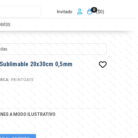
0
Invitado
($
0
)
NVÍOS
adas
o Sublimable 20x30cm 0,5mm
RCA:
PRINTGATE
NES A MODO ILUSTRATIVO