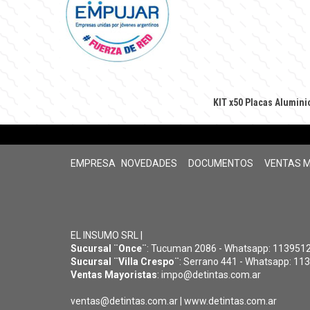
KIT x50 Placas Alumin
EMPRESA
NOVEDADES
DOCUMENTOS
VENTAS 
EL INSUMO SRL |
Sucursal ¨Once¨
: Tucuman 2086 - Whatsapp: 11395126
Sucursal ¨Villa Crespo¨
: Serrano 441 - Whatsapp: 113
Ventas Mayoristas
: impo@detintas.com.ar
ventas@detintas.com.ar
|
www.detintas.com.ar