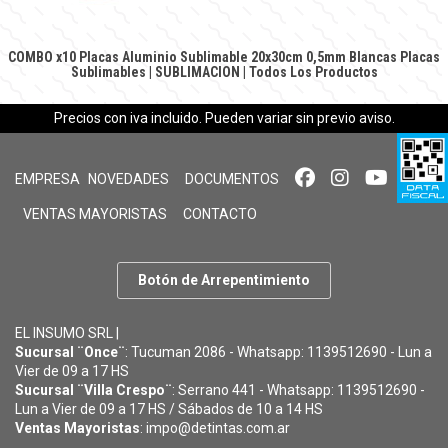
COMBO x10 Placas Aluminio Sublimable 20x30cm 0,5mm Blancas
Placas
Sublimables
|
SUBLIMACION
|
Todos Los Productos
Precios con iva incluido. Pueden variar sin previo aviso.
EMPRESA
NOVEDADES
DOCUMENTOS
VENTAS MAYORISTAS
CONTACTO
Botón de Arrepentimiento
EL INSUMO SRL |
Sucursal ¨Once¨
: Tucuman 2086 - Whatsapp: 1139512690 - Lun a
Vier de 09 a 17 HS
Sucursal ¨Villa Crespo¨
: Serrano 441 - Whatsapp: 1139512690 -
Lun a Vier de 09 a 17 HS / Sábados de 10 a 14 HS
Ventas Mayoristas
: impo@detintas.com.ar