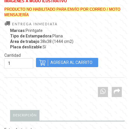
IMÁGENES A MODO ILUSTRATIVO
PRODUCTO NO HABILITADO PARA ENVÍO POR CORREO / MOTO
MENSAJERÍA
ENTREGA INMEDIATA
Marcas
:Printgate
Tipo de Estampadora
:Plana
Área de trabajo
:38x38 (1444 cm2)
Placa deslizable
:Sí
Cantidad
DESCRIPCIÓN