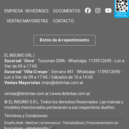
EMPRESA
NOVEDADES
DOCUMENTOS
VENTAS MAYORISTAS
CONTACTO
Botón de Arrepentimiento
EL INSUMO SRL |
Sucursal ¨Once¨
: Tucuman 2086 - Whatsapp: 1139512690 - Lun a
Vier de 09 a 17 HS
Sucursal ¨Villa Crespo¨
: Serrano 441 - Whatsapp: 1139512690 -
Lun a Vier de 09 a 17 HS / Sábados de 10 a 14 HS
Ventas Mayoristas
: impo@detintas.com.ar
ventas@detintas.com.ar
|
www.detintas.com.ar
© EL INSUMO S.R.L. Todos los derechos Reservados. Las marcas y
modelos mencionados pertenecen a sus respectivos dueños.
Términos y Condiciones
Diseño Web - NetOne
|
eCommerce - TornadoStore
|
Posicionamiento en
Buscadores - eMarketingPro