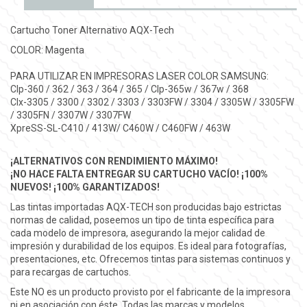
Cartucho Toner Alternativo AQX-Tech
COLOR: Magenta
PARA UTILIZAR EN IMPRESORAS LASER COLOR SAMSUNG:
Clp-360 / 362 / 363 / 364 / 365 / Clp-365w / 367w / 368
Clx-3305 / 3300 / 3302 / 3303 / 3303FW / 3304 / 3305W / 3305FW
/ 3305FN / 3307W / 3307FW
XpreSS-SL-C410 / 413W/ C460W / C460FW / 463W
¡ALTERNATIVOS CON RENDIMIENTO MÁXIMO!
¡NO HACE FALTA ENTREGAR SU CARTUCHO VACÍO! ¡100%
NUEVOS! ¡100% GARANTIZADOS!
Las tintas importadas AQX-TECH son producidas bajo estrictas
normas de calidad, poseemos un tipo de tinta específica para
cada modelo de impresora, asegurando la mejor calidad de
impresión y durabilidad de los equipos. Es ideal para fotografías,
presentaciones, etc. Ofrecemos tintas para sistemas continuos y
para recargas de cartuchos.
Este NO es un producto provisto por el fabricante de la impresora
ni en asociación con éste. Todas las marcas y modelos