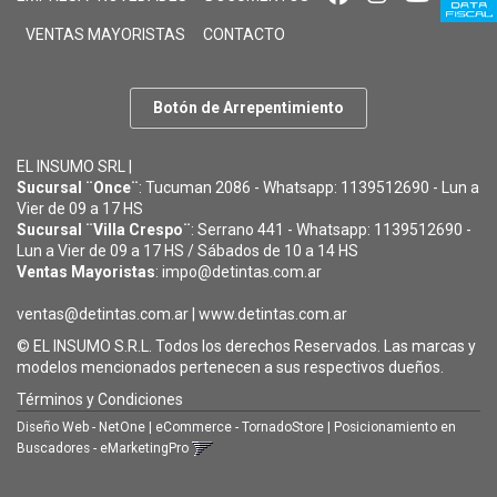
VENTAS MAYORISTAS
CONTACTO
Botón de Arrepentimiento
EL INSUMO SRL |
Sucursal ¨Once¨
: Tucuman 2086 - Whatsapp: 1139512690 - Lun a
Vier de 09 a 17 HS
Sucursal ¨Villa Crespo¨
: Serrano 441 - Whatsapp: 1139512690 -
Lun a Vier de 09 a 17 HS / Sábados de 10 a 14 HS
Ventas Mayoristas
: impo@detintas.com.ar
ventas@detintas.com.ar
|
www.detintas.com.ar
© EL INSUMO S.R.L. Todos los derechos Reservados. Las marcas y
modelos mencionados pertenecen a sus respectivos dueños.
Términos y Condiciones
Diseño Web - NetOne
|
eCommerce - TornadoStore
|
Posicionamiento en
Buscadores - eMarketingPro