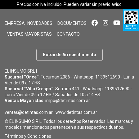
Precios con iva incluido. Pueden variar sin previo aviso.
EMPRESA
NOVEDADES
DOCUMENTOS
VENTAS MAYORISTAS
CONTACTO
Botón de Arrepentimiento
EL INSUMO SRL |
Sucursal ¨Once¨
: Tucuman 2086 - Whatsapp: 1139512690 - Lun a
Vier de 09 a 17 HS
Sucursal ¨Villa Crespo¨
: Serrano 441 - Whatsapp: 1139512690 -
Lun a Vier de 09 a 17 HS / Sábados de 10 a 14 HS
Ventas Mayoristas
: impo@detintas.com.ar
ventas@detintas.com.ar
|
www.detintas.com.ar
© EL INSUMO S.R.L. Todos los derechos Reservados. Las marcas y
modelos mencionados pertenecen a sus respectivos dueños.
Términos y Condiciones