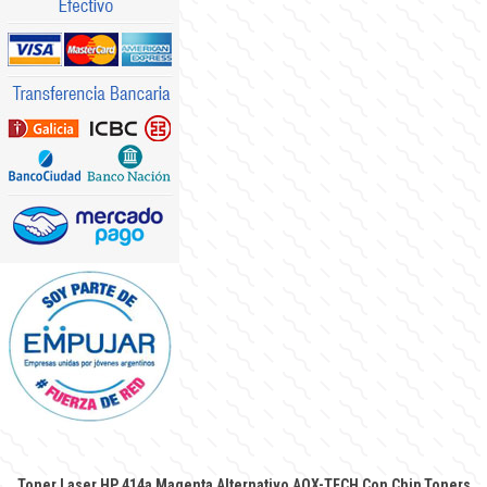
Toner Laser HP 414a Magenta Alternativo AQX-TECH Con Chip
Toners