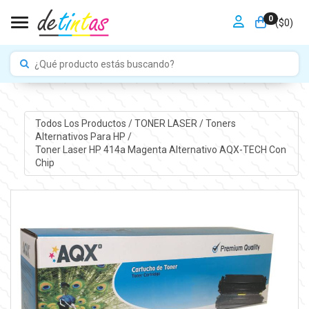
0
Toggle navigation
($
0
)
Todos Los Productos
/
TONER LASER
/
Toners
Alternativos Para HP
/
Toner Laser HP 414a Magenta Alternativo AQX-TECH Con
Chip