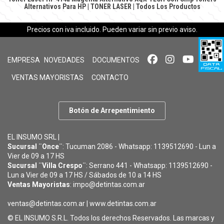
Alternativos Para HP
|
TONER LASER
|
Todos Los Productos
Precios con iva incluido. Pueden variar sin previo aviso.
EMPRESA
NOVEDADES
DOCUMENTOS
VENTAS MAYORISTAS
CONTACTO
Botón de Arrepentimiento
EL INSUMO SRL |
Sucursal ¨Once¨
: Tucuman 2086 - Whatsapp: 1139512690 - Lun a
Vier de 09 a 17 HS
Sucursal ¨Villa Crespo¨
: Serrano 441 - Whatsapp: 1139512690 -
Lun a Vier de 09 a 17 HS / Sábados de 10 a 14 HS
Ventas Mayoristas
: impo@detintas.com.ar
ventas@detintas.com.ar
|
www.detintas.com.ar
© EL INSUMO S.R.L. Todos los derechos Reservados. Las marcas y