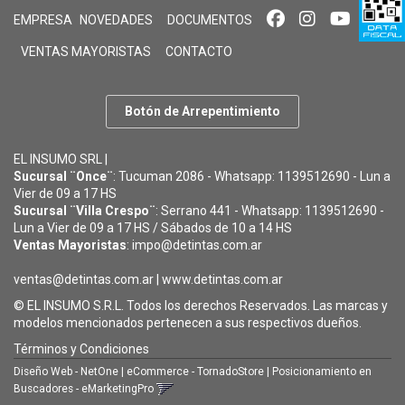
EMPRESA
NOVEDADES
DOCUMENTOS
VENTAS MAYORISTAS
CONTACTO
Botón de Arrepentimiento
EL INSUMO SRL |
Sucursal ¨Once¨
: Tucuman 2086 - Whatsapp: 1139512690 - Lun a
Vier de 09 a 17 HS
Sucursal ¨Villa Crespo¨
: Serrano 441 - Whatsapp: 1139512690 -
Lun a Vier de 09 a 17 HS / Sábados de 10 a 14 HS
Ventas Mayoristas
: impo@detintas.com.ar
ventas@detintas.com.ar
|
www.detintas.com.ar
© EL INSUMO S.R.L. Todos los derechos Reservados. Las marcas y
modelos mencionados pertenecen a sus respectivos dueños.
Términos y Condiciones
Diseño Web - NetOne
|
eCommerce - TornadoStore
|
Posicionamiento en
Buscadores - eMarketingPro