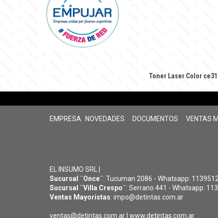
Toner Laser Color ce31
EMPRESA
NOVEDADES
DOCUMENTOS
VENTAS 
EL INSUMO SRL |
Sucursal ¨Once¨
: Tucuman 2086 - Whatsapp: 11395126
Sucursal ¨Villa Crespo¨
: Serrano 441 - Whatsapp: 113
Ventas Mayoristas
: impo@detintas.com.ar
ventas@detintas.com.ar
|
www.detintas.com.ar