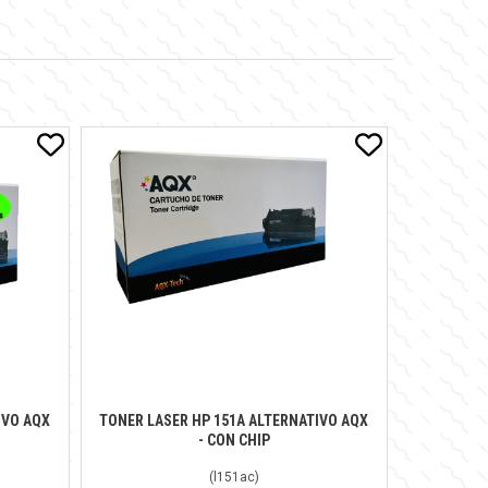
IVO AQX
TONER LASER HP 151A ALTERNATIVO AQX
- CON CHIP
(
l151ac
)