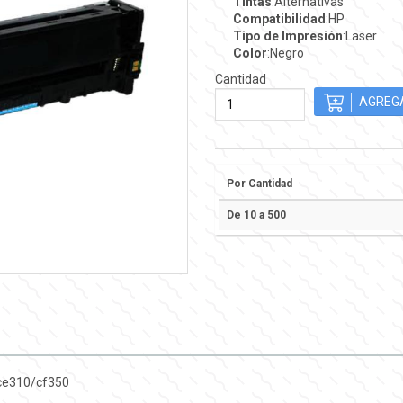
Tintas
:Alternativas
Compatibilidad
:HP
Tipo de Impresión
:Laser
Color
:Negro
Cantidad
Por Cantidad
De 10 a 500
 ce310/cf350