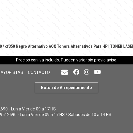
0 / cf350 Negro Alternativo AQX
Toners Alternativos Para HP
|
TONER LASE
Precios con iva incluido. Pueden variar sin previo aviso.
MAYORISTAS
CONTACTO
Botón de Arrepentimiento
90 - Lun a Vier de 09 a 17 HS
9512690 - Lun a Vier de 09 a 17 HS / Sábados de 10 a 14 HS