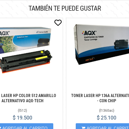
TAMBIÉN TE PUEDE GUSTAR
 LASER HP COLOR 512 AMARILLO
TONER LASER HP 136A ALTERNAT
ALTERNATIVO AQX-TECH
- CON CHIP
(
l512
)
(
l1360ac
)
$ 19.500
$ 25.100
AGREGAR AL CARRITO
AGREGAR AL CARRI