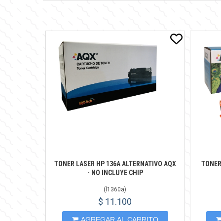
TONER LASER HP 136A ALTERNATIVO AQX
TONER
- NO INCLUYE CHIP
(
l1360a
)
$ 11.100
AGREGAR AL CARRITO