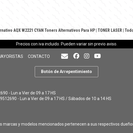
ernativo AQX W2221 CYAN
Toners Alternativos Para HP
|
TONER LASER
|
Todo
Precios con iva incluido. Pueden variar sin previo aviso.
MAYORISTAS
CONTACTO
Botón de Arrepentimiento
90 - Lun a Vier de 09 a 17 HS
9512690 - Lun a Vier de 09 a 17 HS / Sábados de 10 a 14 HS
as marcas y modelos mencionados pertenecen a sus respectivos dueño