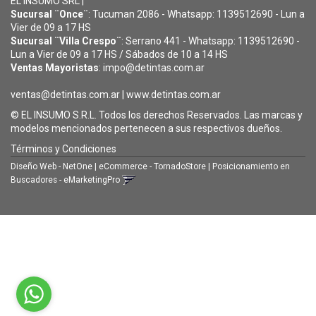
EL INSUMO SRL |
Sucursal ¨Once¨
: Tucuman 2086 - Whatsapp: 1139512690 - Lun a
Vier de 09 a 17 HS
Sucursal ¨Villa Crespo¨
: Serrano 441 - Whatsapp: 1139512690 -
Lun a Vier de 09 a 17 HS / Sábados de 10 a 14 HS
Ventas Mayoristas
: impo@detintas.com.ar
ventas@detintas.com.ar
|
www.detintas.com.ar
© EL INSUMO S.R.L. Todos los derechos Reservados. Las marcas y
modelos mencionados pertenecen a sus respectivos dueños.
Términos y Condiciones
Diseño Web - NetOne
|
eCommerce - TornadoStore
|
Posicionamiento en
Buscadores - eMarketingPro