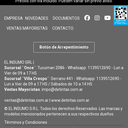
Precios con iva incluido. Pueden variar sin previo aviso.
EMPRESA
NOVEDADES
DOCUMENTOS
VENTAS MAYORISTAS
CONTACTO
Botón de Arrepentimiento
EL INSUMO SRL |
Sucursal ¨Once¨
: Tucuman 2086 - Whatsapp: 1139512690 - Lun a
Vier de 09 a 17 HS
Sucursal ¨Villa Crespo¨
: Serrano 441 - Whatsapp: 1139512690 -
Lun a Vier de 09 a 17 HS / Sábados de 10 a 14 HS
Ventas Mayoristas
: impo@detintas.com.ar
ventas@detintas.com.ar
|
www.detintas.com.ar
© EL INSUMO S.R.L. Todos los derechos Reservados. Las marcas y
modelos mencionados pertenecen a sus respectivos dueños.
Términos y Condiciones