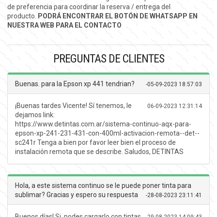
de preferencia para coordinar la reserva / entrega del
producto.
PODRÁ ENCONTRAR EL BOTÓN DE WHATSAPP EN
NUESTRA WEB PARA EL CONTACTO
PREGUNTAS DE CLIENTES
Buenas. para la Epson xp 441 tendrian?
-
05-09-2023 18:57:03
¡Buenas tardes Vicente! Sí tenemos, le
06-09-2023 12:31:14
dejamos link:
https://www.detintas.com.ar/sistema-continuo-aqx-para-
epson-xp-241-231-431-con-400ml-activacion-remota--det--
sc241r Tenga a bien por favor leer bien el proceso de
instalación remota que se describe. Saludos, DETINTAS
Hola, a este sistema continuo se le puede poner tinta para
sublimar? Gracias y espero su respuesta
-
28-08-2023 23:11:41
Buenos días! Si, podes cargarlo con tintas
29-08-2023 14:09:43