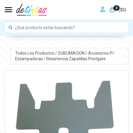
0
Toggle navigation
($
0
)
Todos Los Productos
/
SUBLIMACION
/
Accesorios P/
Estampadoras
/
Resistencia Zapatillas Printgate