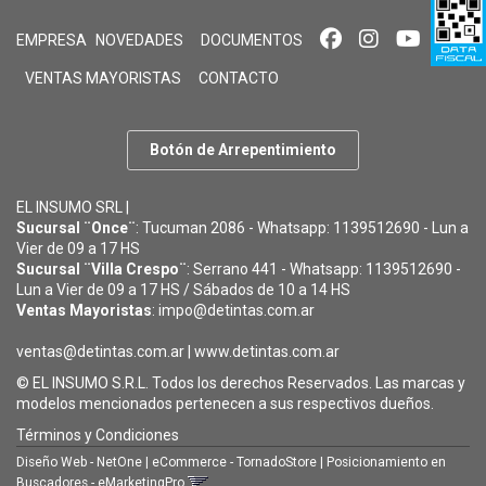
EMPRESA
NOVEDADES
DOCUMENTOS
VENTAS MAYORISTAS
CONTACTO
Botón de Arrepentimiento
EL INSUMO SRL |
Sucursal ¨Once¨
: Tucuman 2086 - Whatsapp: 1139512690 - Lun a
Vier de 09 a 17 HS
Sucursal ¨Villa Crespo¨
: Serrano 441 - Whatsapp: 1139512690 -
Lun a Vier de 09 a 17 HS / Sábados de 10 a 14 HS
Ventas Mayoristas
: impo@detintas.com.ar
ventas@detintas.com.ar
|
www.detintas.com.ar
© EL INSUMO S.R.L. Todos los derechos Reservados. Las marcas y
modelos mencionados pertenecen a sus respectivos dueños.
Términos y Condiciones
Diseño Web - NetOne
|
eCommerce - TornadoStore
|
Posicionamiento en
Buscadores - eMarketingPro