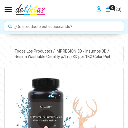
0
Toggle navigation
($
0
)
Todos Los Productos
/
IMPRESIÓN 3D
/
Insumos 3D
/
Resina Washable Creality p/Imp 3D por 1KG Color Piel