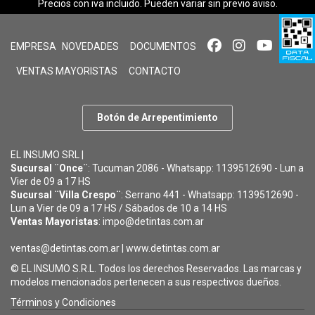
Precios con iva incluido. Pueden variar sin previo aviso.
EMPRESA
NOVEDADES
DOCUMENTOS
VENTAS MAYORISTAS
CONTACTO
Botón de Arrepentimiento
EL INSUMO SRL |
Sucursal ¨Once¨
: Tucuman 2086 - Whatsapp: 1139512690 - Lun a
Vier de 09 a 17 HS
Sucursal ¨Villa Crespo¨
: Serrano 441 - Whatsapp: 1139512690 -
Lun a Vier de 09 a 17 HS / Sábados de 10 a 14 HS
Ventas Mayoristas
: impo@detintas.com.ar
ventas@detintas.com.ar
|
www.detintas.com.ar
© EL INSUMO S.R.L. Todos los derechos Reservados. Las marcas y
modelos mencionados pertenecen a sus respectivos dueños.
Términos y Condiciones