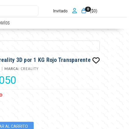
0
Invitado
($
0
)
NVÍOS
eality 3D por 1 KG Rojo Transparente
 |
MARCA:
CREALITY
.050
O