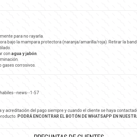
emente para no rayarla.
sora bajo la mampara protectora (naranja/amarilla/roja). Retirar la band
ilado.
var con
agua y jabón
.
aminación.
o gases corrosivos.
habiles--news--1-57
ra y acreditación del pago siempre y cuando el cliente se haya contact
 producto.
PODRÁ ENCONTRAR EL BOTÓN DE WHATSAPP EN NUESTR