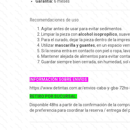
Garantía:
6 meses
Recomendaciones de uso
Agitar antes de usar para evitar sedimentos.
Limpiar la pieza con
alcohol isopropílico
, suav
Para el curado, dejar la pieza dentro de la impre
Utilizar
mascarilla y guantes
, en un espacio vent
Si la resina entra en contacto con piel o ropa, la
Mantener alejada de alimentos para evitar cont
Guardar siempre bien cerrada, sin humedad, sol 
INFORMACIÓN SOBRE ENVÍOS:
https://www.detintas.com.ar/envios-caba-y-gba-72hs-
RETIRO POR SUCURSAL:
Disponible 48hs a partir de la confirmación de la comp
de preferencia para coordinar la reserva / entrega del