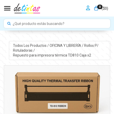
0
Toggle navigation
($
0
)
Todos Los Productos
/
OFICINA Y LIBRERÍA
/
Rollos P/
Rotuladoras
/
Repuesto para impresora térmica TD810 Caja x2