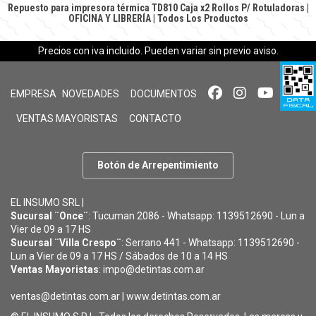
Repuesto para impresora térmica TD810 Caja x2
Rollos P/ Rotuladoras
|
OFICINA Y LIBRERÍA
|
Todos Los Productos
Precios con iva incluido. Pueden variar sin previo aviso.
EMPRESA
NOVEDADES
DOCUMENTOS
VENTAS MAYORISTAS
CONTACTO
Botón de Arrepentimiento
EL INSUMO SRL |
Sucursal ¨Once¨
: Tucuman 2086 - Whatsapp: 1139512690 - Lun a
Vier de 09 a 17 HS
Sucursal ¨Villa Crespo¨
: Serrano 441 - Whatsapp: 1139512690 -
Lun a Vier de 09 a 17 HS / Sábados de 10 a 14 HS
Ventas Mayoristas
: impo@detintas.com.ar
ventas@detintas.com.ar
|
www.detintas.com.ar