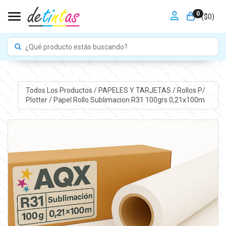
0
Toggle navigation
($
0
)
Todos Los Productos
/
PAPELES Y TARJETAS
/
Rollos P/
Plotter
/
Papel Rollo Sublimacion R31 100grs 0,21x100m