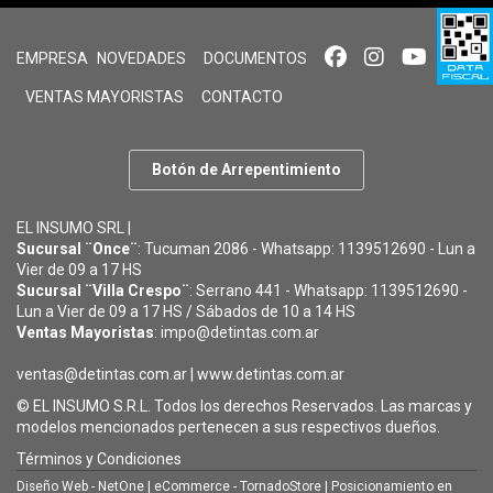
EMPRESA
NOVEDADES
DOCUMENTOS
VENTAS MAYORISTAS
CONTACTO
Botón de Arrepentimiento
EL INSUMO SRL |
Sucursal ¨Once¨
: Tucuman 2086 - Whatsapp: 1139512690 - Lun a
Vier de 09 a 17 HS
Sucursal ¨Villa Crespo¨
: Serrano 441 - Whatsapp: 1139512690 -
Lun a Vier de 09 a 17 HS / Sábados de 10 a 14 HS
Ventas Mayoristas
: impo@detintas.com.ar
ventas@detintas.com.ar
|
www.detintas.com.ar
© EL INSUMO S.R.L. Todos los derechos Reservados. Las marcas y
modelos mencionados pertenecen a sus respectivos dueños.
Términos y Condiciones
Diseño Web - NetOne
|
eCommerce - TornadoStore
|
Posicionamiento en