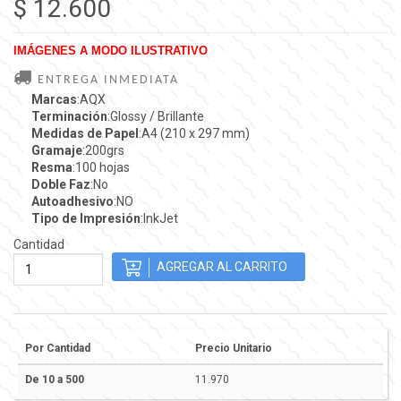
$ 12.600
IMÁGENES A MODO ILUSTRATIVO
ENTREGA INMEDIATA
Marcas
:AQX
Terminación
:Glossy / Brillante
Medidas de Papel
:A4 (210 x 297 mm)
Gramaje
:200grs
Resma
:100 hojas
Doble Faz
:No
Autoadhesivo
:NO
Tipo de Impresión
:InkJet
Cantidad
Por Cantidad
Precio Unitario
De 10 a 500
11.970