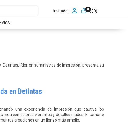
0
Invitado
($
0
)
NVÍOS
 Detintas, líder en suministros de impresión, presenta su
ada en Detintas
ionando una experiencia de impresión que cautiva los
a vida con colores vibrantes y detalles nítidos. El tamaño
smar tus creaciones en un lienzo más amplio.