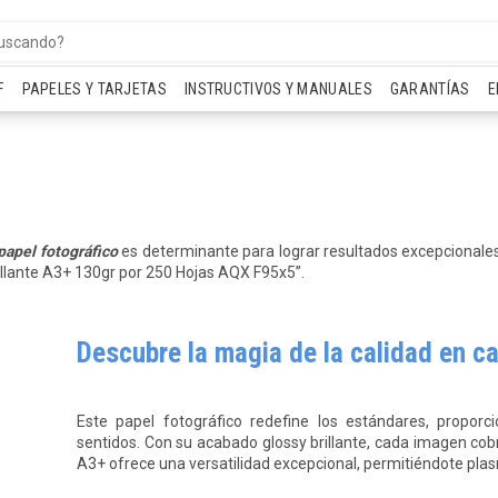
F
PAPELES Y TARJETAS
INSTRUCTIVOS Y MANUALES
GARANTÍAS
E
papel fotográfico
es determinante para lograr resultados excepcionales.
llante A3+ 130gr por 250 Hojas AQX F95x5”.
Descubre la magia de la calidad en c
Este
papel fotográfico
redefine los estándares, proporc
sentidos. Con su acabado glossy brillante, cada imagen cobr
A3+ ofrece una versatilidad excepcional, permitiéndote pla