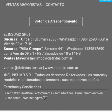
VENTAS MAYORISTAS
CONTACTO
Botón de Arrepentimiento
EL INSUMO SRL |
Sucursal ¨Once¨
: Tucuman 2086 - Whatsapp: 1139512690 - Lun a
Vier de 09 a 17 HS
Sucursal ¨Villa Crespo¨
: Serrano 441 - Whatsapp: 1139512690 -
Lun a Vier de 09 a 17 HS / Sábados de 10 a 14 HS
Ventas Mayoristas
: impo@detintas.com.ar
ventas@detintas.com.ar
|
www.detintas.com.ar
© EL INSUMO S.R.L. Todos los derechos Reservados. Las marcas y
modelos mencionados pertenecen a sus respectivos dueños.
Términos y Condiciones
Diseño Web - NetOne
|
eCommerce - TornadoStore
|
Posicionamiento en
Buscadores - eMarketingPro