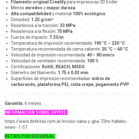
Filamento original Creality
para impresoras 3D Ender
Menos
enredos
y
mayor dureza
Alta compatibilidad
y material
100% ecológico
Densidad:
1.25 g/cm³
Resistencia a la tracción:
33 MPa
Resistencia a la flexión:
75 MPa
Fuerza de impacto:
7.33/m
Temperatura de impresión recomendada:
190 °C – 230 °C
Temperatura recomendada de cama caliente:
25 °C – 60 °C
Velocidad de impresión recomendada:
40 – 80 mm/s
Velocidad de ventilador recomendada:
100 %
Certificaciones:
RoHS, REACH, MSDS
Diámetro del filamento:
1.75 ± 0.03 mm
Superficies de impresión recomendadas:
vidrio de
carborundo, plataforma PEI, cinta crepé, pegamento PVP
Garantía:
6 meses
INFORMACIÓN SOBRE ENVÍOS:
https://www.detintas.com.ar/envios-caba-y-gba-72hs-habiles--
news--1-57
RETIRO POR SUCURSAL: