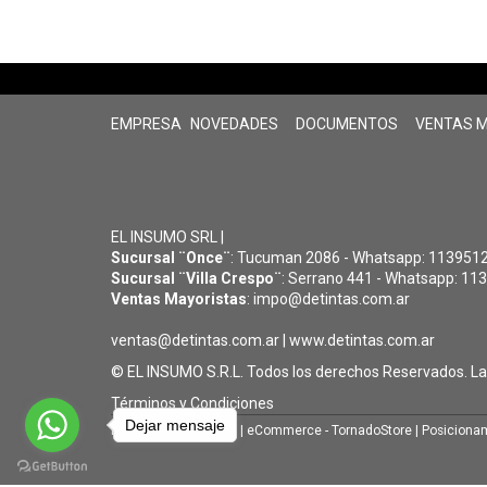
EMPRESA
NOVEDADES
DOCUMENTOS
VENTAS 
EL INSUMO SRL |
Sucursal ¨Once¨
: Tucuman 2086 - Whatsapp: 11395126
Sucursal ¨Villa Crespo¨
: Serrano 441 - Whatsapp: 113
Ventas Mayoristas
: impo@detintas.com.ar
ventas@detintas.com.ar
|
www.detintas.com.ar
© EL INSUMO S.R.L. Todos los derechos Reservados. L
Términos y Condiciones
Dejar mensaje
Diseño Web - NetOne
|
eCommerce - TornadoStore
|
Posicionam