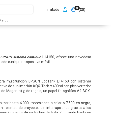
0
Invitado
($
0
)
NVÍOS
n EPSON sistema continuo
L14150, ofrece una novedosa
esde cualquier dispositivo móvil.
sora multifunción EPSON EcoTank L14150 con sistema
ernativa de sublimación AQX-Tech x 400ml con pico vertedor
 de Magenta) y, de regalo, un papel fotográfico A4 AQX-
lizar hasta 6.000 impresiones a color o 7.500 en negro,
mir cientos de proyectos sin interrupciones gracias a los
 unos 35 juegos de cartuchos de tinta, ahorrando hasta un