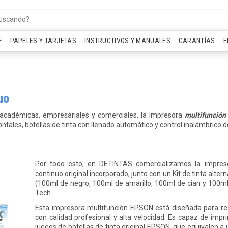
F
PAPELES Y TARJETAS
INSTRUCTIVOS Y MANUALES
GARANTÍAS
E
uo
, académicas, empresariales y comerciales, la impresora
multifunció
ntales, botellas de tinta con llenado automático y control inalámbrico d
Por todo esto, en DETINTAS comercializamos la impre
continuo original incorporado, junto con un Kit de tinta alt
(100ml de negro, 100ml de amarillo, 100ml de cian y 100ml
Tech.
Esta impresora multifunción EPSON está diseñada para rea
con calidad profesional y alta velocidad. Es capaz de impri
juegos de botellas de tinta original EPSON, que equivalen a