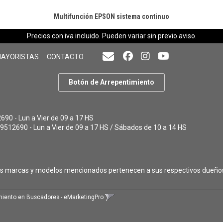
Multifunción EPSON sistema continuo
Precios con iva incluido. Pueden variar sin previo aviso.
MAYORISTAS
CONTACTO
Botón de Arrepentimiento
90 - Lun a Vier de 09 a 17 HS
9512690 - Lun a Vier de 09 a 17 HS / Sábados de 10 a 14 HS
as marcas y modelos mencionados pertenecen a sus respectivos dueño
iento en Buscadores - eMarketingPro