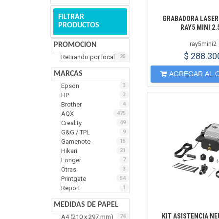
FILTRAR
GRABADORA LASER
PRODUCTOS
RAY5 MINI 2
ray5mini2
PROMOCION
$ 288.30
Retirando por local
25
MARCAS
AGREGAR AL 
Epson
3
HP
3
Brother
4
AQX
475
Creality
49
G&G / TPL
9
Gamenote
15
Hikari
21
Longer
7
Otras
3
Printgate
54
Report
1
MEDIDAS DE PAPEL
KIT ASISTENCIA N
A4 (210 x 297 mm)
74