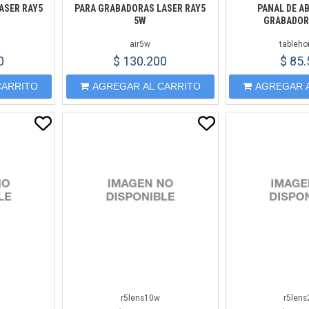
ASER RAY5
PARA GRABADORAS LASER RAY5
PANAL DE A
5W
GRABADOR
air5w
tableh
0
$ 130.200
$ 85
CARRITO
AGREGAR AL CARRITO
AGREGAR 
r5lens10w
r5len