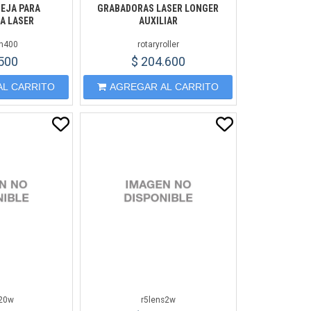
BEJA PARA
GRABADORAS LASER LONGER
A LASER
AUXILIAR
on400
rotaryroller
.500
$ 204.600
AL CARRITO
AGREGAR AL CARRITO
s20w
r5lens2w