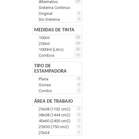
Alternativo
27
Sistema Continuo
Original
2
Sin Sistema
7
MEDIDAS DE TINTA
100ml
42
250ml
39
1000ml (Litro)
25
Combos
11
TIPO DE
ESTAMPADORA
Plana
5
Gorras
2
Combo
1
ÁREA DE TRABAJO
29x38 (1102 cm2)
1
38x38 (1444 cm2)
3
40x60 (2400 cm2)
1
25X30 (750 cm2)
1
25x34
1