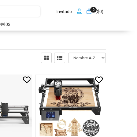
0
Invitado
($
0
)
NVÍOS