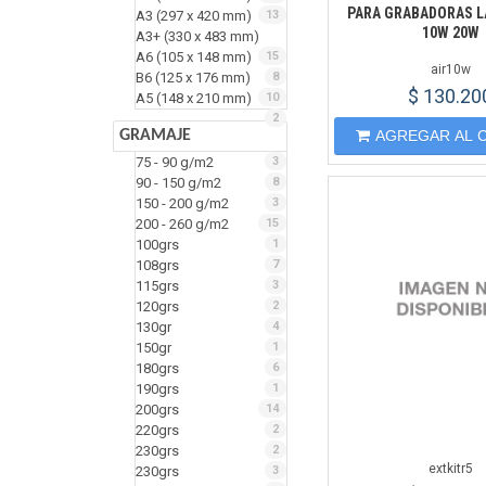
PARA GRABADORAS L
A3 (297 x 420 mm)
13
10W 20W
A3+ (330 x 483 mm)
A6 (105 x 148 mm)
15
air10w
B6 (125 x 176 mm)
8
$ 130.20
A5 (148 x 210 mm)
10
2
GRAMAJE
AGREGAR AL 
75 - 90 g/m2
3
90 - 150 g/m2
8
150 - 200 g/m2
3
200 - 260 g/m2
15
100grs
1
108grs
7
115grs
3
120grs
2
130gr
4
150gr
1
180grs
6
190grs
1
200grs
14
220grs
2
230grs
2
extkitr5
230grs
3