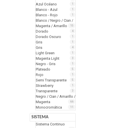
Azul Océano
1
Blanco - Azul
1
Blanco - Rojo
1
Blanco / Negro / Cian /
Magenta / Amarillo
15
Dorado
4
Dorado Oscuro
1
Gris
1
Gris
4
Light Green
1
Magenta Light
3
Negro - Gris
1
Plateado
5
Rojo
1
Semi Transparente
5
Strawberry
1
Transparente
3
Negro / Cian / Amarillo /
Magenta
66
Monocromática
11
SISTEMA
Sistema Continuo