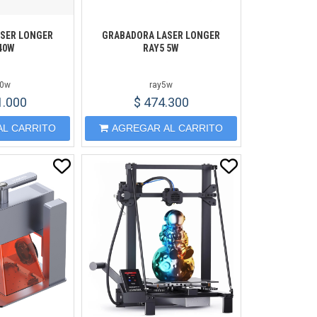
SER LONGER
GRABADORA LASER LONGER
40W
RAY5 5W
40w
ray5w
1.000
$ 474.300
AL CARRITO
AGREGAR AL CARRITO