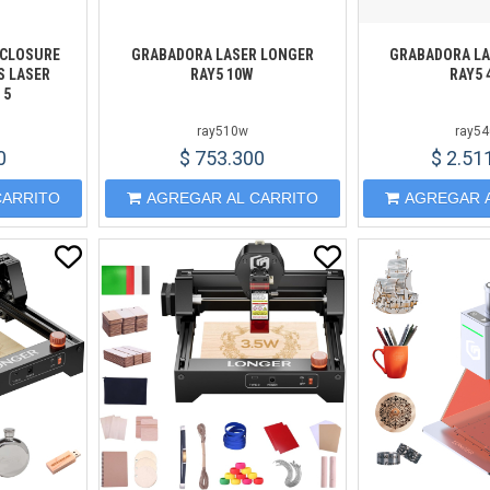
NCLOSURE
GRABADORA LASER LONGER
GRABADORA LA
S LASER
RAY5 10W
RAY5 
 5
ray510w
ray5
0
$ 753.300
$ 2.51
CARRITO
AGREGAR AL CARRITO
AGREGAR 