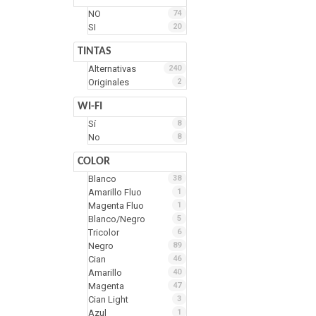
NO
74
SI
20
TINTAS
Alternativas
240
Originales
2
WI-FI
Sí
8
No
8
COLOR
Blanco
38
Amarillo Fluo
1
Magenta Fluo
1
Blanco/Negro
5
Tricolor
6
Negro
89
Cian
46
Amarillo
40
Magenta
47
Cian Light
3
Azul
1