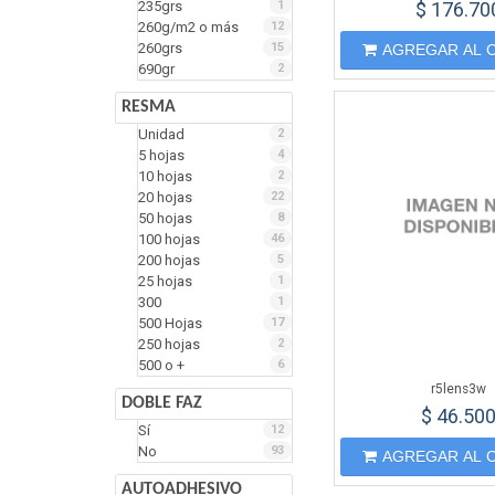
235grs
1
$ 176.70
260g/m2 o más
12
260grs
15
AGREGAR AL 
690gr
2
RESMA
Unidad
2
5 hojas
4
10 hojas
2
20 hojas
22
50 hojas
8
100 hojas
46
200 hojas
5
25 hojas
1
300
1
500 Hojas
17
250 hojas
2
500 o +
6
r5lens3w
DOBLE FAZ
$ 46.50
Sí
12
No
93
AGREGAR AL 
AUTOADHESIVO