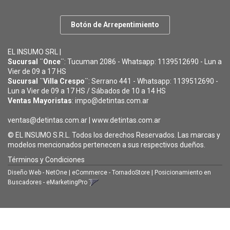
Botón de Arrepentimiento
EL INSUMO SRL |
Sucursal ¨Once¨
: Tucuman 2086 - Whatsapp: 1139512690 - Lun a
Vier de 09 a 17 HS
Sucursal ¨Villa Crespo¨
: Serrano 441 - Whatsapp: 1139512690 -
Lun a Vier de 09 a 17 HS / Sábados de 10 a 14 HS
Ventas Mayoristas
: impo@detintas.com.ar
ventas@detintas.com.ar
|
www.detintas.com.ar
© EL INSUMO S.R.L. Todos los derechos Reservados. Las marcas y
modelos mencionados pertenecen a sus respectivos dueños.
Términos y Condiciones
Diseño Web - NetOne
|
eCommerce - TornadoStore
|
Posicionamiento en
Buscadores - eMarketingPro