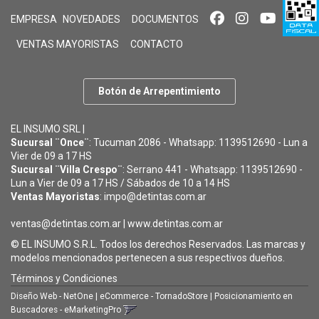
EMPRESA
NOVEDADES
DOCUMENTOS
VENTAS MAYORISTAS
CONTACTO
Botón de Arrepentimiento
EL INSUMO SRL |
Sucursal ¨Once¨
: Tucuman 2086 - Whatsapp: 1139512690 - Lun a
Vier de 09 a 17 HS
Sucursal ¨Villa Crespo¨
: Serrano 441 - Whatsapp: 1139512690 -
Lun a Vier de 09 a 17 HS / Sábados de 10 a 14 HS
Ventas Mayoristas
: impo@detintas.com.ar
ventas@detintas.com.ar
|
www.detintas.com.ar
© EL INSUMO S.R.L. Todos los derechos Reservados. Las marcas y
modelos mencionados pertenecen a sus respectivos dueños.
Términos y Condiciones
Diseño Web - NetOne
|
eCommerce - TornadoStore
|
Posicionamiento en
Buscadores - eMarketingPro