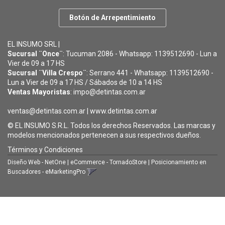
Botón de Arrepentimiento
EL INSUMO SRL |
Sucursal ¨Once¨
: Tucuman 2086 - Whatsapp: 1139512690 - Lun a
Vier de 09 a 17 HS
Sucursal ¨Villa Crespo¨
: Serrano 441 - Whatsapp: 1139512690 -
Lun a Vier de 09 a 17 HS / Sábados de 10 a 14 HS
Ventas Mayoristas
: impo@detintas.com.ar
ventas@detintas.com.ar
|
www.detintas.com.ar
© EL INSUMO S.R.L. Todos los derechos Reservados. Las marcas y
modelos mencionados pertenecen a sus respectivos dueños.
Términos y Condiciones
Diseño Web - NetOne
|
eCommerce - TornadoStore
|
Posicionamiento en
Buscadores - eMarketingPro