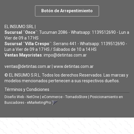
Botón de Arrepentimiento
EL INSUMO SRL |
Sucursal ¨Once¨
: Tucuman 2086 - Whatsapp: 1139512690 - Lun a
Vier de 09 a 17 HS
Sucursal ¨Villa Crespo¨
: Serrano 441 - Whatsapp: 1139512690 -
Lun a Vier de 09 a 17 HS / Sábados de 10 a 14 HS
Ventas Mayoristas
: impo@detintas.com.ar
ventas@detintas.com.ar
|
www.detintas.com.ar
© EL INSUMO S.R.L. Todos los derechos Reservados. Las marcas y
modelos mencionados pertenecen a sus respectivos dueños.
Términos y Condiciones
Diseño Web - NetOne
|
eCommerce - TornadoStore
|
Posicionamiento en
Buscadores - eMarketingPro