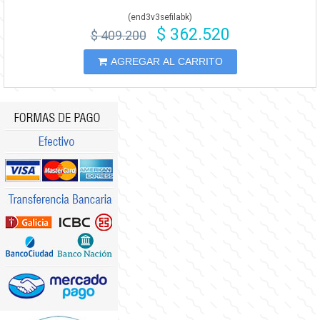
(
end3v3sefilabk
)
$ 362.520
$ 409.200
AGREGAR AL CARRITO