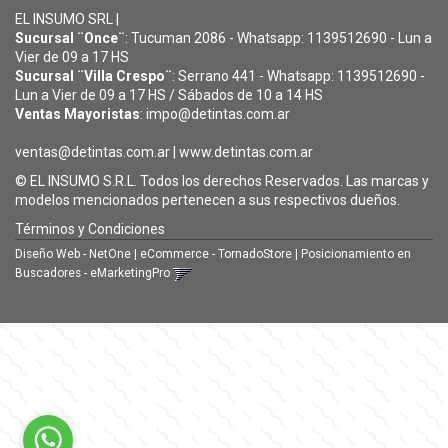
EL INSUMO SRL |
Sucursal ¨Once¨
: Tucuman 2086 - Whatsapp: 1139512690 - Lun a
Vier de 09 a 17 HS
Sucursal ¨Villa Crespo¨
: Serrano 441 - Whatsapp: 1139512690 -
Lun a Vier de 09 a 17 HS / Sábados de 10 a 14 HS
Ventas Mayoristas
: impo@detintas.com.ar
ventas@detintas.com.ar
|
www.detintas.com.ar
© EL INSUMO S.R.L. Todos los derechos Reservados. Las marcas y
modelos mencionados pertenecen a sus respectivos dueños.
Términos y Condiciones
Diseño Web - NetOne
|
eCommerce - TornadoStore
|
Posicionamiento en
Buscadores - eMarketingPro