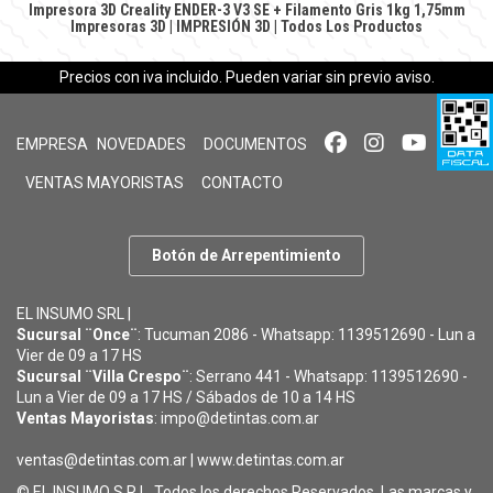
Impresora 3D Creality ENDER-3 V3 SE + Filamento Gris 1kg 1,75mm
Impresoras 3D
|
IMPRESIÓN 3D
|
Todos Los Productos
Precios con iva incluido. Pueden variar sin previo aviso.
EMPRESA
NOVEDADES
DOCUMENTOS
VENTAS MAYORISTAS
CONTACTO
Botón de Arrepentimiento
EL INSUMO SRL |
Sucursal ¨Once¨
: Tucuman 2086 - Whatsapp: 1139512690 - Lun a
Vier de 09 a 17 HS
Sucursal ¨Villa Crespo¨
: Serrano 441 - Whatsapp: 1139512690 -
Lun a Vier de 09 a 17 HS / Sábados de 10 a 14 HS
Ventas Mayoristas
: impo@detintas.com.ar
ventas@detintas.com.ar
|
www.detintas.com.ar
© EL INSUMO S.R.L. Todos los derechos Reservados. Las marcas y