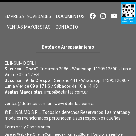
EMPRESA
NOVEDADES
DOCUMENTOS
VENTAS MAYORISTAS
CONTACTO
Botón de Arrepentimiento
EL INSUMO SRL |
Sucursal ¨Once¨
: Tucuman 2086 - Whatsapp: 1139512690 - Lun a
Vier de 09 a 17 HS
Sucursal ¨Villa Crespo¨
: Serrano 441 - Whatsapp: 1139512690 -
Lun a Vier de 09 a 17 HS / Sábados de 10 a 14 HS
Ventas Mayoristas
: impo@detintas.com.ar
ventas@detintas.com.ar
|
www.detintas.com.ar
© EL INSUMO S.R.L. Todos los derechos Reservados. Las marcas y
modelos mencionados pertenecen a sus respectivos dueños.
Términos y Condiciones
Diseño Web - NetOne
|
eCommerce - TornadoStore
|
Posicionamiento en