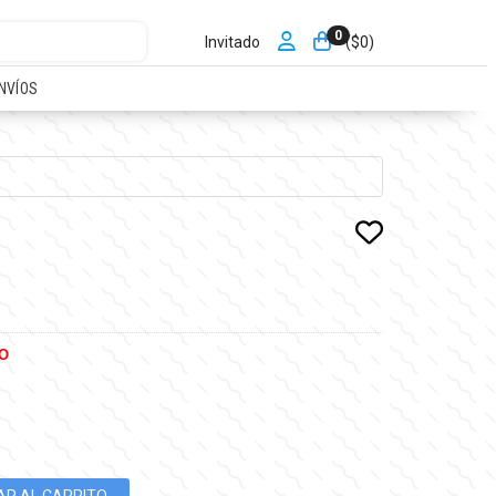
0
Invitado
($
0
)
NVÍOS
O