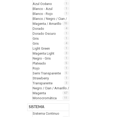
Azul Océano
1
Blanco - Azul
1
Blanco - Rojo
1
Blanco / Negro / Cian /
Magenta / Amarillo
15
Dorado
4
Dorado Oscuro
1
Gris
1
Gris
4
Light Green
1
Magenta Light
3
Negro - Gris
1
Plateado
5
Rojo
1
Semi Transparente
5
Strawberry
1
Transparente
3
Negro / Cian / Amarillo /
Magenta
67
Monocromática
11
SISTEMA
Sistema Continuo