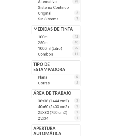
Alternativo
28
Sistema Continuo
Original
2
Sin Sistema
7
MEDIDAS DE TINTA
100ml
42
250ml
40
1000ml (Litro)
25
Combos
11
TIPO DE
ESTAMPADORA
Plana
5
Gorras
2
ÁREA DE TRABAJO
38x38 (1444 cm2)
3
40x60 (2400 cm2)
1
25X30 (750 cm2)
1
25x34
1
APERTURA
AUTOMÁTICA