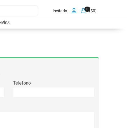
0
Invitado
($
0
)
NVÍOS
Telefono