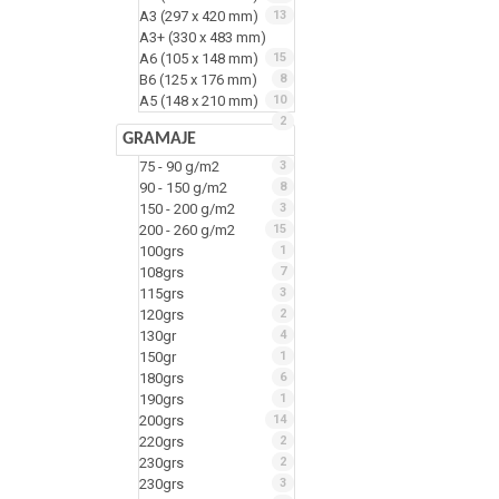
A3 (297 x 420 mm)
13
A3+ (330 x 483 mm)
A6 (105 x 148 mm)
15
B6 (125 x 176 mm)
8
A5 (148 x 210 mm)
10
2
GRAMAJE
75 - 90 g/m2
3
90 - 150 g/m2
8
150 - 200 g/m2
3
200 - 260 g/m2
15
100grs
1
108grs
7
115grs
3
120grs
2
130gr
4
150gr
1
180grs
6
190grs
1
200grs
14
220grs
2
230grs
2
230grs
3