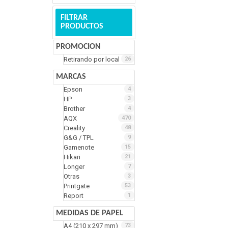
FILTRAR
PRODUCTOS
PROMOCION
Retirando por local
26
MARCAS
Epson
4
HP
3
Brother
4
AQX
470
Creality
48
G&G / TPL
9
Gamenote
15
Hikari
21
Longer
7
Otras
3
Printgate
53
Report
1
MEDIDAS DE PAPEL
A4 (210 x 297 mm)
73