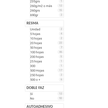
235grs
1
260g/m2 o más
12
260grs
15
690gr
2
RESMA
Unidad
2
5 hojas
4
10 hojas
2
20 hojas
22
50 hojas
7
100 hojas
46
200 hojas
5
25 hojas
1
300
1
500 Hojas
17
250 hojas
2
500 o +
6
DOBLE FAZ
Sí
12
No
93
AUTOADHESIVO