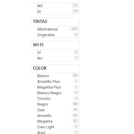
NO
74
SI
19
TINTAS
Alternativas
238
Originales
2
WI-FI
Sí
9
No
7
COLOR
Blanco
38
Amarillo Fluo
1
Magenta Fluo
1
Blanco/Negro
4
Tricolor
4
Negro
88
Cian
46
Amarillo
40
Magenta
47
Cian Light
3
Azul
1