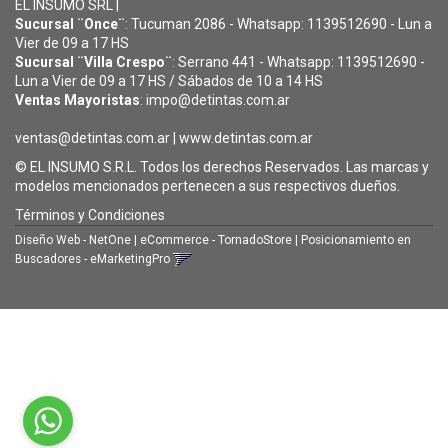
EL INSUMO SRL |
Sucursal ¨Once¨
: Tucuman 2086 - Whatsapp: 1139512690 - Lun a
Vier de 09 a 17 HS
Sucursal ¨Villa Crespo¨
: Serrano 441 - Whatsapp: 1139512690 -
Lun a Vier de 09 a 17 HS / Sábados de 10 a 14 HS
Ventas Mayoristas
: impo@detintas.com.ar
ventas@detintas.com.ar
|
www.detintas.com.ar
© EL INSUMO S.R.L. Todos los derechos Reservados. Las marcas y
modelos mencionados pertenecen a sus respectivos dueños.
Términos y Condiciones
Diseño Web - NetOne
|
eCommerce - TornadoStore
|
Posicionamiento en
Buscadores - eMarketingPro